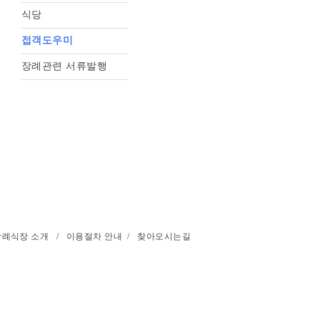
식당
접객도우미
장례관련 서류발행
장례식장 소개
/
이용절차 안내
/
찾아오시는길
성남시장례협동조합
(지번) 경기도 성남시 중원구 갈현동 122 / (도로명) 경기도
opyright © 2014 성남시장례식장 . All rights reserved. 이메일 :
rekdal78@gmail.com