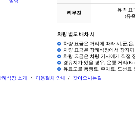
발행
유족 요
리무진
(유
차량 별도 배차 시
차량 요금은 거리에 따라 시,군,읍
차량 요금은 장례식장에서 장지까지
차량 요금은 차량 기사에게 직접 
경유지가 있을 경우, 운행 거리(K
유료도로 통행료, 주차료, 도선료
장례식장 소개
/
이용절차 안내
/
찾아오시는길
성남시장례협동조합
(지번) 경기도 성남시 중원구 갈현동 122 /
52-4545
C
opyright © 2014 성남시장례식장 . All rights reserved. 이메일 :
re