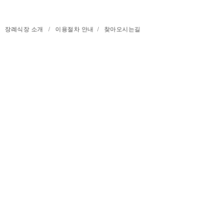
장례식장 소개
/
이용절차 안내
/
찾아오시는길
성남시장례협동조합
(지번) 경기도 성남시 중원구 갈현동 122 / (도로명) 경
C
opyright © 2014 성남시장례식장 . All rights reserved. 이메일 :
rekdal78@gmail.com