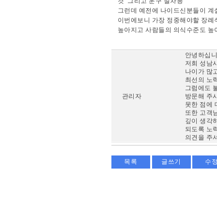
것 그리고 운구 절차등
그런데 예전에 나이드신분들이 
이번에보니 가장 정중해야할 장례식
높아지고 사람들의 의식수준도 높
안녕하십니
저희 성남
나이가 많
최선의 노
그럼에도 
관리자
방문해 주
못한 점에
또한 고객
깊이 생각
되도록 노
의견을 주
목록
글쓰기
수