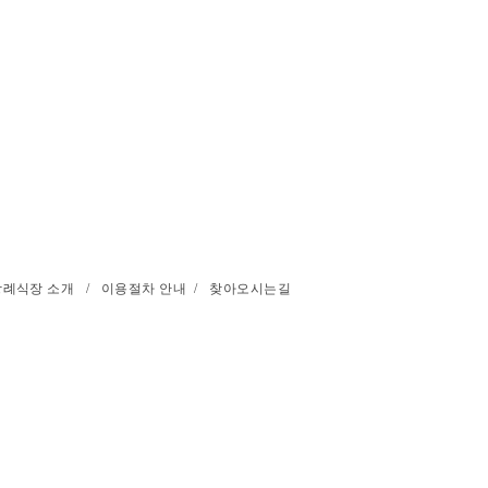
장례식장 소개
/
이용절차 안내
/
찾아오시는길
성남시장례협동조합
(지번) 경기도 성남시 중원구 갈현동 122 / (도로명) 경기도
opyright © 2014 성남시장례식장 . All rights reserved. 이메일 :
rekdal78@gmail.com