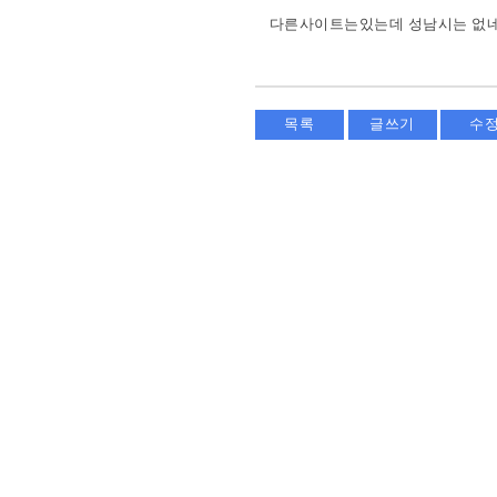
다른사이트는있는데 성남시는 없네
목록
글쓰기
수