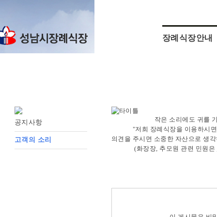
장례식장안내
작은 소리에도 귀를 
공지사항
"저희 장례식장을 이용하시면
의견을 주시면 소중한 자산으로 생각
고객의 소리
(화장장, 추모원 관련 민원은
이 게시물은 비