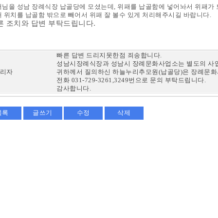
님을 성남 장례식장 납골당에 모셨는데, 위패를 납골함에 넣어놔서 위패가 
 위치를 납골함 밖으로 빼어서 위패 잘 볼수 있게 처리해주시길 바랍니다.
른 조치와 답변 부탁드립니다.
빠른 답변 드리지못한점 죄송합니다.
성남시장례식장과 성남시 장례문화사업소는 별도의 사
리자
귀하께서 질의하신 하늘누리추모원(납골당)은 장례문
전화 031-729-3261,3249번으로 문의 부탁드립니다.
감사합니다.
목록
글쓰기
수정
삭제