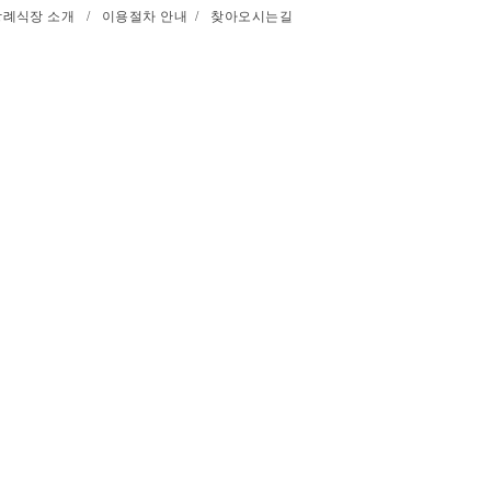
장례식장 소개
/
이용절차 안내
/
찾아오시는길
성남시장례협동조합
(지번) 경기도 성남시 중원구 갈현동 122 / (도로명) 경기도
opyright © 2014 성남시장례식장 . All rights reserved. 이메일 :
rekdal78@gmail.com