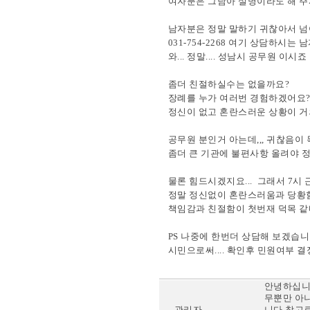
여자분은 그남아 설명이라도 해 주
남자분은 정말 말하기 귀찮아서 넘어
031-754-2268 여기 상담하시는 남
와... 정말.... 성남시 공무원 이시죠
좀더 친절하실수는 없을까요?
장례를 누가 여러번 경험하겠어요
정신이 없고 혼란스러운 상황이 거
공무원 분인거 아는데,,, 귀찮음이
좀더 큰 기관에 불편사항 올려야 
물론 힘드시겠지요... 그래서 7시 
정말 정신없이 혼란스러움과 당황
책임감과 친절함이 첫번재 덕목 같네
PS 나중에 한번더 상담해 보겠습니
시민으로써.... 확인후 민원여부 
안녕하십니
무뿐만 아
관리자
니다.참고로