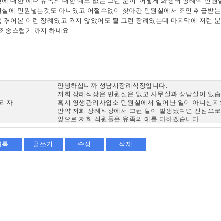
에 대한 예나 유족의 대한 예도 없는 그런 분이 어떻게 화장터 장례식 민
실에 민원넣는것도 아니였고 어쩔수없이 찾아간 민원실에서 죄인 취급받는기
 겪어본 이런 장례였고 겪지 않았어도 될 그런 장례였는데 마지막에 저런 
 죄송스럽기 까지 하네요
안녕하십니까 성남시장례식장입니다.
저희 장례식장은 민원실은 없고 사무실과 상담실이 있습
리자
혹시 영생관리사업소 민원실에서 일어난 일이 아니신지
만약 저희 장례식장에서 그런 일이 발생됐다면 진심으로
앞으로 저희 직원들은 유족의 예를 다하겠습니다.
목록
글쓰기
수정
삭제