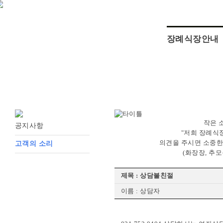
장례식장안내
작은 
공지사항
"저희 장례식
의견을 주시면 소중한
고객의 소리
(화장장, 추
제목 : 상담불친절
이름 : 상담자