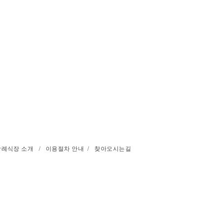
장례식장 소개
/
이용절차 안내
/
찾아오시는길
성남시장례협동조합
(지번) 경기도 성남시 중원구 갈현동 122 / (도로명) 경기도
opyright © 2014 성남시장례식장 . All rights reserved. 이메일 :
rekdal78@gmail.com