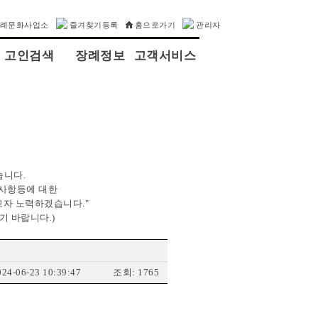
장례문화사업소
즐겨찾기등록
홈으로가기
관리자
고인검색
장례정보
고객서비스
습니다.
의사항등에 대한
고자 노력하겠습니다."
기 바랍니다.)
24-06-23 10:39:47
조회: 1765