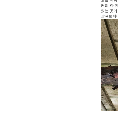
오늘 어쩌
커피 한 
있는 곳에
살펴보셔야