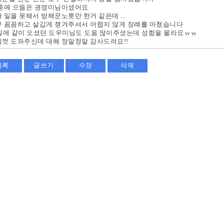
 중에 으뜸은 권영미님이셨어요
 일을 못해서 방해꾼노릇만 한거 같은데 ...
 꼼꼼하고 살갑게 챙겨주셔서 어렵지 않게 장례를 마쳤습니다
일에 같이 오셨던 도우미님도 도움 많이주셨는데 성함을 몰라요ㅠㅠ
껏 도와주신데 대해 정말정말 감사드려요!!
목록
글쓰기
수정
삭제