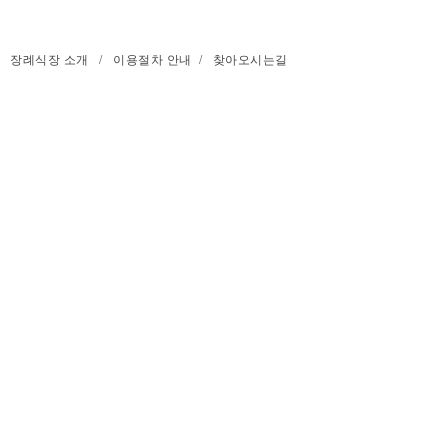
장례식장 소개
/
이용절차 안내
/
찾아오시는길
성남시장례협동조합
(지번) 경기도 성남시 중원구 갈현동 122 / (도로명) 경
C
opyright © 2014 성남시장례식장 . All rights reserved. 이메일 :
rekdal78@gmail.com