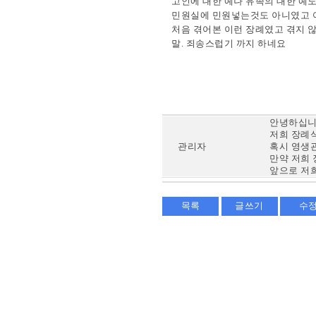
고인에 대한 예나 유족의 대한 예
민원실에 민원넣는것도 아니였고 어
처음 겪어본 이런 장례였고 겪지 
말. 죄송스럽기 까지 하네요
안녕하십니
저희 장례
관리자
혹시 영생
만약 저희
앞으로 저
목록
글쓰기
수