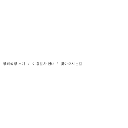
장례식장 소개
/
이용절차 안내
/
찾아오시는길
성남시장례협동조합
(지번) 경기도 성남시 중원구 갈현동 122 / (도로명) 경
C
opyright © 2014 성남시장례식장 . All rights reserved. 이메일 :
rekdal78@gmail.com