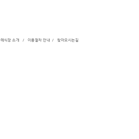
장례식장 소개
/
이용절차 안내
/
찾아오시는길
성남시장례협동조합
(지번) 경기도 성남시 중원구 갈현동 122 / (도로명) 경기도 성
opyright © 2014 성남시장례식장 . All rights reserved. 이메일 :
rekdal78@gmail.com