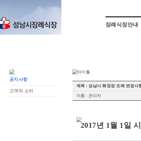
장례식장안내
공지사항
제목 : 성남시 화장장 조례 변경사항 
고객의 소리
이름 : 관리자
2017년 1월 1일 