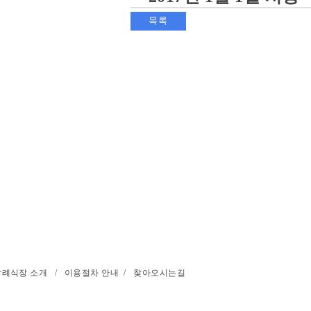
목록
장례식장 소개
/
이용절차 안내
/
찾아오시는길
성남시장례협동조합
(지번) 경기도 성남시 중원구 갈현동 122 / (도로명) 경기도