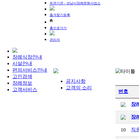
유관기관 - 성남시장례문화사업소
즐겨찾기등록
홈으로가기
관리자
장례식장안내
시설안내
편의서비스안내
고인검색
공지사항
장례정보
고객의 소리
고객서비스
번호
장
장
직원
10