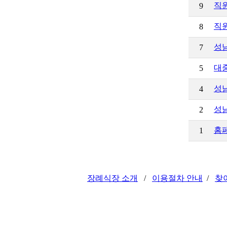
직원
9
직원
8
성
7
대중
5
성남
4
성
2
홈
1
장례식장 소개
/
이용절차 안내
/
찾
성남시장례협동조합
(지번) 경기도 성남
752-4545
C
opyright © 2014 성남시장례식장 . All ri